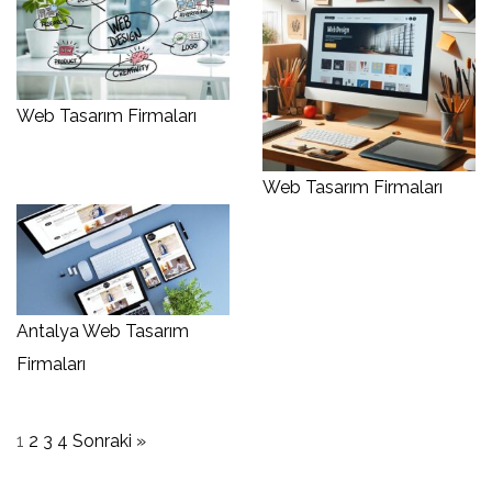
Web Tasarım Firmaları
Web Tasarım Firmaları
Antalya Web Tasarım
Firmaları
Yazı
1
2
3
4
Sonraki »
sayfalaması