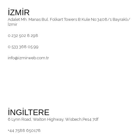
İZMİR
Adalet Mh. Manas Bul. Folkart Towers B Kule No:3408/1 Bayraklı/
İzmir
0 232 502 8 298
0 533 368 05 99
info@izmirweb.com.tr
İNGİLTERE
6 Lynn Road, Walton Highway, Wisbech,Pe14 7df
+44 7588 650178