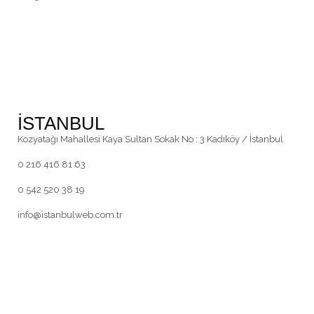
İSTANBUL
Kozyatağı Mahallesi Kaya Sultan Sokak No : 3 Kadıköy / İstanbul
0 216 416 81 63
0 542 520 38 19
info@istanbulweb.com.tr